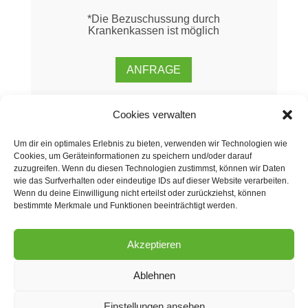
*Die Bezuschussung durch
Krankenkassen ist möglich
ANFRAGE
Cookies verwalten
Wo?
Um dir ein optimales Erlebnis zu bieten, verwenden wir Technologien wie
Zeppenheimerstr. 26 a 40489 Düsseldorf
Cookies, um Geräteinformationen zu speichern und/oder darauf
zuzugreifen. Wenn du diesen Technologien zustimmst, können wir Daten
Outdoortraining: 1.Treffpunkt im Studio oder 2.
wie das Surfverhalten oder eindeutige IDs auf dieser Website verarbeiten.
nach Absprache Outdoor in Düsseldorf.
Wenn du deine Einwilligung nicht erteilst oder zurückziehst, können
bestimmte Merkmale und Funktionen beeinträchtigt werden.
KURSPLAN
Akzeptieren
Ablehnen
Einstellungen ansehen