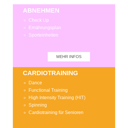
ABNEHMEN
Check Up
Ernährungsplan
Sporteinheiten
MEHR INFOS
CARDIOTRAINING
Dance
Functional Training
High Intensity Training (HIT)
Spinning
Cardiotraining für Senioren