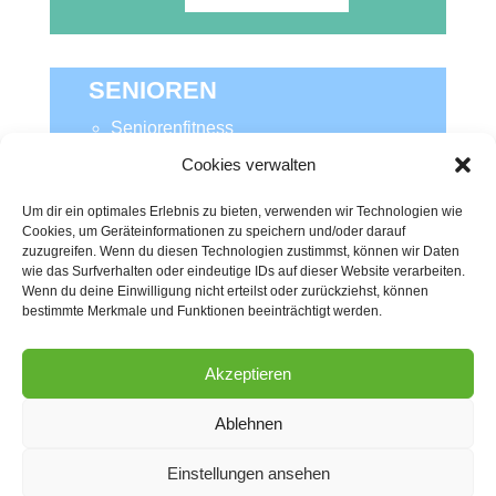
SENIOREN
Seniorenfitness
Cookies verwalten
MEHR INFOS
Um dir ein optimales Erlebnis zu bieten, verwenden wir Technologien wie
Cookies, um Geräteinformationen zu speichern und/oder darauf
zuzugreifen. Wenn du diesen Technologien zustimmst, können wir Daten
wie das Surfverhalten oder eindeutige IDs auf dieser Website verarbeiten.
Wenn du deine Einwilligung nicht erteilst oder zurückziehst, können
bestimmte Merkmale und Funktionen beeinträchtigt werden.
Akzeptieren
Ablehnen
Einstellungen ansehen
Noch Fragen?
Copyright © 2026 Nicole Kassner - personal exercise.
AGB
Impressum