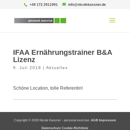
+49 172 2911991
info@nicolekassner.de
IFAA Ernährungstrainer B&A
Lizenz
9. Juli 2018
|
Aktuelles
Schöne Location, tolle Referentin!
Copyright © 2026 Nicole Kassner - personal exercise.
AGB
Impressum
Datenschutz
Cookie-Richtlinie